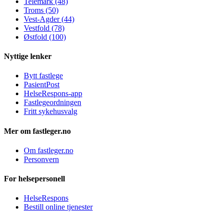
Telemark (48)
Troms (50)
Vest-Agder (44)
Vestfold (78)
Østfold (100)
Nyttige lenker
Bytt fastlege
PasientPost
HelseRespons-app
Fastlegeordningen
Fritt sykehusvalg
Mer om fastleger.no
Om fastleger.no
Personvern
For helsepersonell
HelseRespons
Bestill online tjenester