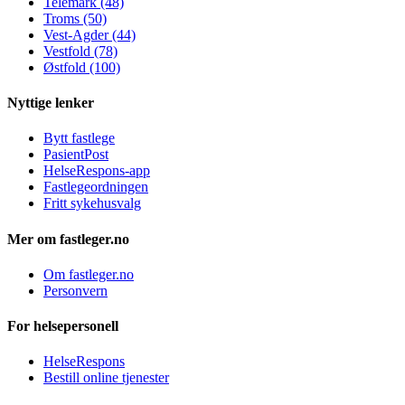
Telemark (48)
Troms (50)
Vest-Agder (44)
Vestfold (78)
Østfold (100)
Nyttige lenker
Bytt fastlege
PasientPost
HelseRespons-app
Fastlegeordningen
Fritt sykehusvalg
Mer om fastleger.no
Om fastleger.no
Personvern
For helsepersonell
HelseRespons
Bestill online tjenester