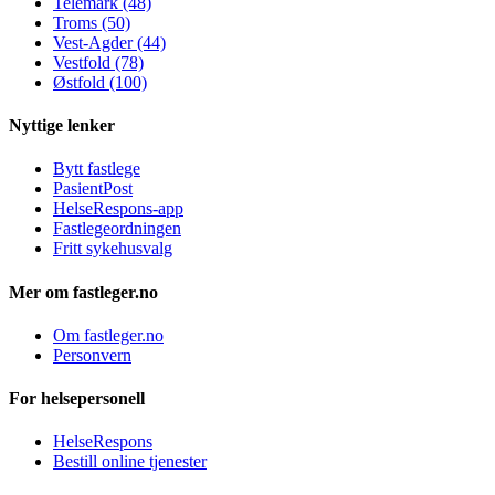
Telemark (48)
Troms (50)
Vest-Agder (44)
Vestfold (78)
Østfold (100)
Nyttige lenker
Bytt fastlege
PasientPost
HelseRespons-app
Fastlegeordningen
Fritt sykehusvalg
Mer om fastleger.no
Om fastleger.no
Personvern
For helsepersonell
HelseRespons
Bestill online tjenester