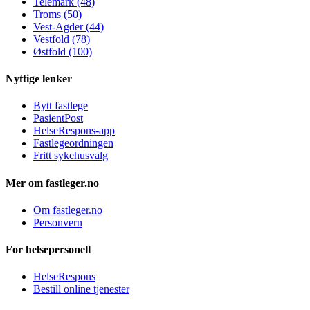
Telemark (48)
Troms (50)
Vest-Agder (44)
Vestfold (78)
Østfold (100)
Nyttige lenker
Bytt fastlege
PasientPost
HelseRespons-app
Fastlegeordningen
Fritt sykehusvalg
Mer om fastleger.no
Om fastleger.no
Personvern
For helsepersonell
HelseRespons
Bestill online tjenester