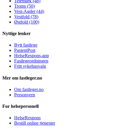
Telemark (48)
Troms (50)
Vest-Agder (44)
Vestfold (78)
Østfold (100)
Nyttige lenker
Bytt fastlege
PasientPost
HelseRespons-app
Fastlegeordningen
Fritt sykehusvalg
Mer om fastleger.no
Om fastleger.no
Personvern
For helsepersonell
HelseRespons
Bestill online tjenester