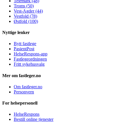
Telemark (48)
Troms (50)
Vest-Agder (44)
Vestfold (78)
Østfold (100)
Nyttige lenker
Bytt fastlege
PasientPost
HelseRespons-app
Fastlegeordningen
Fritt sykehusvalg
Mer om fastleger.no
Om fastleger.no
Personvern
For helsepersonell
HelseRespons
Bestill online tjenester