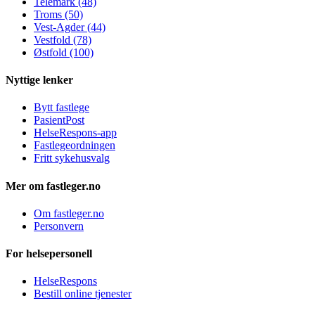
Telemark (48)
Troms (50)
Vest-Agder (44)
Vestfold (78)
Østfold (100)
Nyttige lenker
Bytt fastlege
PasientPost
HelseRespons-app
Fastlegeordningen
Fritt sykehusvalg
Mer om fastleger.no
Om fastleger.no
Personvern
For helsepersonell
HelseRespons
Bestill online tjenester