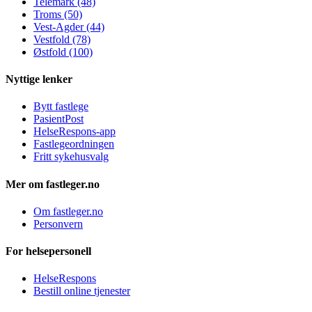
Telemark (48)
Troms (50)
Vest-Agder (44)
Vestfold (78)
Østfold (100)
Nyttige lenker
Bytt fastlege
PasientPost
HelseRespons-app
Fastlegeordningen
Fritt sykehusvalg
Mer om fastleger.no
Om fastleger.no
Personvern
For helsepersonell
HelseRespons
Bestill online tjenester