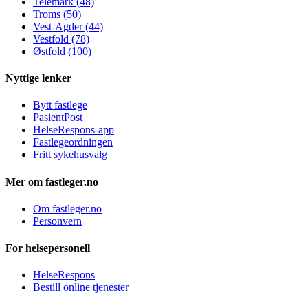
Telemark (48)
Troms (50)
Vest-Agder (44)
Vestfold (78)
Østfold (100)
Nyttige lenker
Bytt fastlege
PasientPost
HelseRespons-app
Fastlegeordningen
Fritt sykehusvalg
Mer om fastleger.no
Om fastleger.no
Personvern
For helsepersonell
HelseRespons
Bestill online tjenester