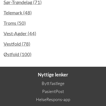
Sør-Trøndelag (71)
Telemark (48)
Troms (50)
Vest-Agder (44)
Vestfold (78)
Østfold (100)
Nyttige lenker
Bytt fastlege
PasientPost
HelseRespons-app