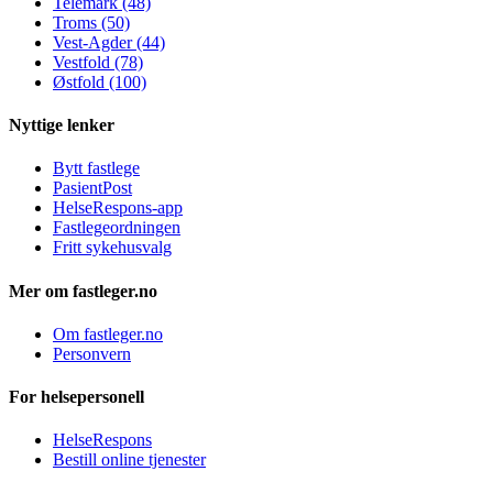
Telemark (48)
Troms (50)
Vest-Agder (44)
Vestfold (78)
Østfold (100)
Nyttige lenker
Bytt fastlege
PasientPost
HelseRespons-app
Fastlegeordningen
Fritt sykehusvalg
Mer om fastleger.no
Om fastleger.no
Personvern
For helsepersonell
HelseRespons
Bestill online tjenester