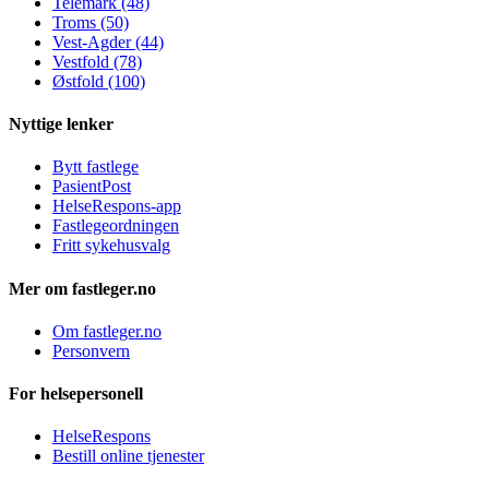
Telemark (48)
Troms (50)
Vest-Agder (44)
Vestfold (78)
Østfold (100)
Nyttige lenker
Bytt fastlege
PasientPost
HelseRespons-app
Fastlegeordningen
Fritt sykehusvalg
Mer om fastleger.no
Om fastleger.no
Personvern
For helsepersonell
HelseRespons
Bestill online tjenester