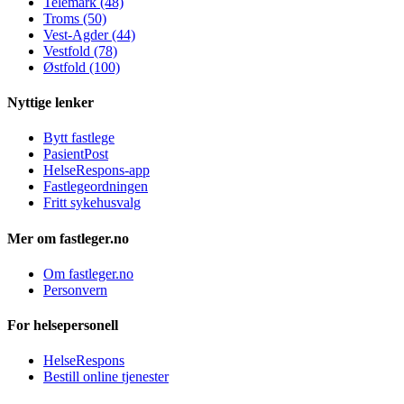
Telemark (48)
Troms (50)
Vest-Agder (44)
Vestfold (78)
Østfold (100)
Nyttige lenker
Bytt fastlege
PasientPost
HelseRespons-app
Fastlegeordningen
Fritt sykehusvalg
Mer om fastleger.no
Om fastleger.no
Personvern
For helsepersonell
HelseRespons
Bestill online tjenester