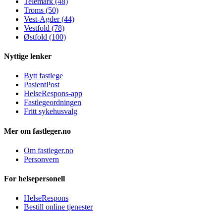
Telemark (48)
Troms (50)
Vest-Agder (44)
Vestfold (78)
Østfold (100)
Nyttige lenker
Bytt fastlege
PasientPost
HelseRespons-app
Fastlegeordningen
Fritt sykehusvalg
Mer om fastleger.no
Om fastleger.no
Personvern
For helsepersonell
HelseRespons
Bestill online tjenester