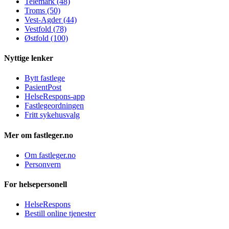
Telemark (48)
Troms (50)
Vest-Agder (44)
Vestfold (78)
Østfold (100)
Nyttige lenker
Bytt fastlege
PasientPost
HelseRespons-app
Fastlegeordningen
Fritt sykehusvalg
Mer om fastleger.no
Om fastleger.no
Personvern
For helsepersonell
HelseRespons
Bestill online tjenester