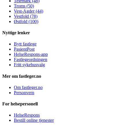
Telemark (48)
Troms (50)
Vest-Agder (44)
Vestfold (78)
Østfold (100)
Nyttige lenker
Bytt fastlege
PasientPost
HelseRespons-app
Fastlegeordningen
Fritt sykehusvalg
Mer om fastleger.no
Om fastleger.no
Personvern
For helsepersonell
HelseRespons
Bestill online tjenester