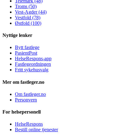
Telemark (48)
Troms (50)
Vest-Agder (44)
Vestfold (78)
Østfold (100)
Nyttige lenker
Bytt fastlege
PasientPost
HelseRespons-app
Fastlegeordningen
Fritt sykehusvalg
Mer om fastleger.no
Om fastleger.no
Personvern
For helsepersonell
HelseRespons
Bestill online tjenester