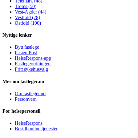
Telemark (48)
Troms (50)
Vest-Agder (44)
Vestfold (78)
Østfold (100)
Nyttige lenker
Bytt fastlege
PasientPost
HelseRespons-app
Fastlegeordningen
Fritt sykehusvalg
Mer om fastleger.no
Om fastleger.no
Personvern
For helsepersonell
HelseRespons
Bestill online tjenester