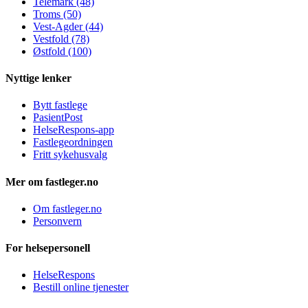
Telemark (48)
Troms (50)
Vest-Agder (44)
Vestfold (78)
Østfold (100)
Nyttige lenker
Bytt fastlege
PasientPost
HelseRespons-app
Fastlegeordningen
Fritt sykehusvalg
Mer om fastleger.no
Om fastleger.no
Personvern
For helsepersonell
HelseRespons
Bestill online tjenester