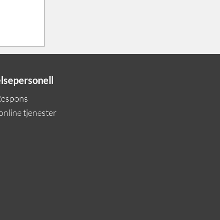
elsepersonell
Respons
 online tjenester