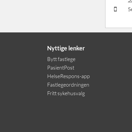
5
Nyttige lenker
Bytt fastlege
PasientPost
HelseRespons-app
Fastlegeordningen
Fritt sykehusvalg