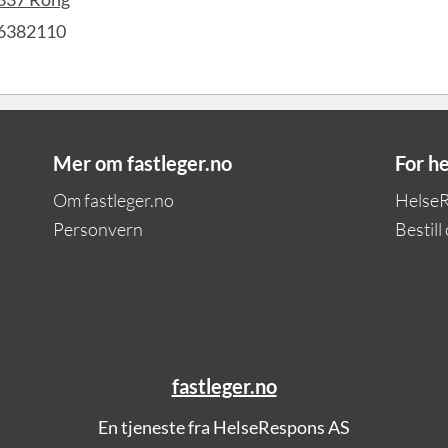
6382110
Mer om fastleger.no
For h
Om fastleger.no
Helse
Personvern
Bestill
fastleger.no
En tjeneste fra HelseRespons AS