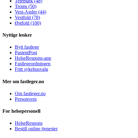
Telemark (48)
Troms (50)
Vest-Agder (44)
Vestfold (78)
Østfold (100)
Nyttige lenker
Bytt fastlege
PasientPost
HelseRespons-app
Fastlegeordningen
Fritt sykehusvalg
Mer om fastleger.no
Om fastleger.no
Personvern
For helsepersonell
HelseRespons
Bestill online tjenester