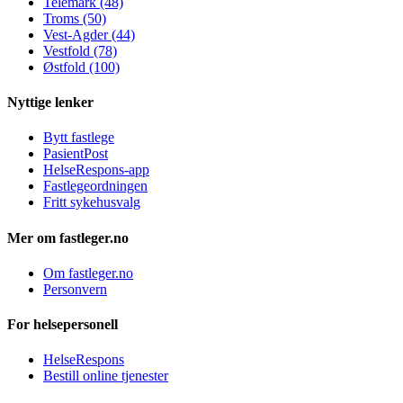
Telemark (48)
Troms (50)
Vest-Agder (44)
Vestfold (78)
Østfold (100)
Nyttige lenker
Bytt fastlege
PasientPost
HelseRespons-app
Fastlegeordningen
Fritt sykehusvalg
Mer om fastleger.no
Om fastleger.no
Personvern
For helsepersonell
HelseRespons
Bestill online tjenester