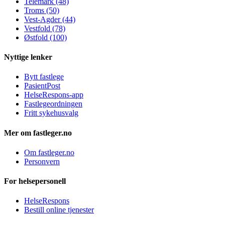
Telemark (48)
Troms (50)
Vest-Agder (44)
Vestfold (78)
Østfold (100)
Nyttige lenker
Bytt fastlege
PasientPost
HelseRespons-app
Fastlegeordningen
Fritt sykehusvalg
Mer om fastleger.no
Om fastleger.no
Personvern
For helsepersonell
HelseRespons
Bestill online tjenester