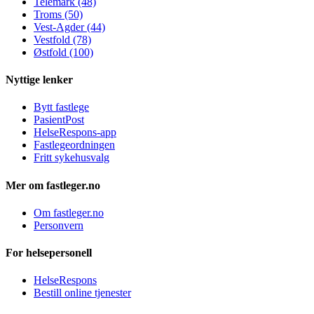
Telemark (48)
Troms (50)
Vest-Agder (44)
Vestfold (78)
Østfold (100)
Nyttige lenker
Bytt fastlege
PasientPost
HelseRespons-app
Fastlegeordningen
Fritt sykehusvalg
Mer om fastleger.no
Om fastleger.no
Personvern
For helsepersonell
HelseRespons
Bestill online tjenester