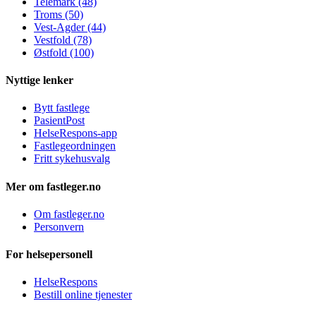
Telemark (48)
Troms (50)
Vest-Agder (44)
Vestfold (78)
Østfold (100)
Nyttige lenker
Bytt fastlege
PasientPost
HelseRespons-app
Fastlegeordningen
Fritt sykehusvalg
Mer om fastleger.no
Om fastleger.no
Personvern
For helsepersonell
HelseRespons
Bestill online tjenester