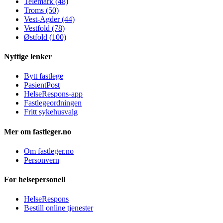
Telemark (48)
Troms (50)
Vest-Agder (44)
Vestfold (78)
Østfold (100)
Nyttige lenker
Bytt fastlege
PasientPost
HelseRespons-app
Fastlegeordningen
Fritt sykehusvalg
Mer om fastleger.no
Om fastleger.no
Personvern
For helsepersonell
HelseRespons
Bestill online tjenester