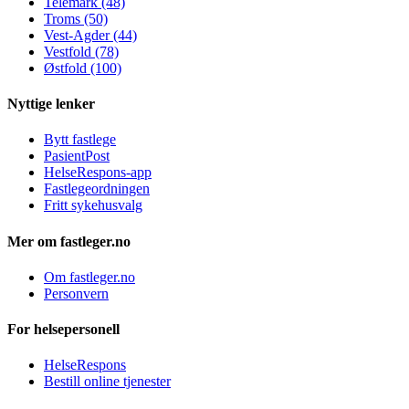
Telemark (48)
Troms (50)
Vest-Agder (44)
Vestfold (78)
Østfold (100)
Nyttige lenker
Bytt fastlege
PasientPost
HelseRespons-app
Fastlegeordningen
Fritt sykehusvalg
Mer om fastleger.no
Om fastleger.no
Personvern
For helsepersonell
HelseRespons
Bestill online tjenester