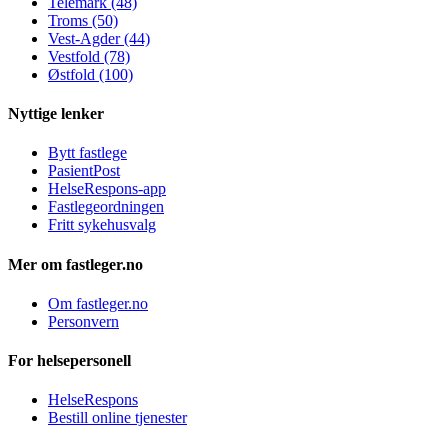
Telemark (48)
Troms (50)
Vest-Agder (44)
Vestfold (78)
Østfold (100)
Nyttige lenker
Bytt fastlege
PasientPost
HelseRespons-app
Fastlegeordningen
Fritt sykehusvalg
Mer om fastleger.no
Om fastleger.no
Personvern
For helsepersonell
HelseRespons
Bestill online tjenester