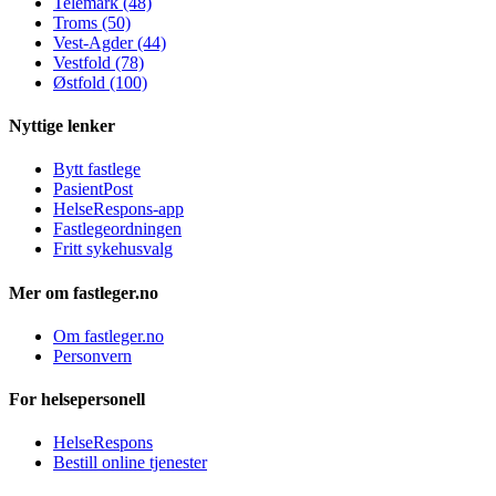
Telemark (48)
Troms (50)
Vest-Agder (44)
Vestfold (78)
Østfold (100)
Nyttige lenker
Bytt fastlege
PasientPost
HelseRespons-app
Fastlegeordningen
Fritt sykehusvalg
Mer om fastleger.no
Om fastleger.no
Personvern
For helsepersonell
HelseRespons
Bestill online tjenester