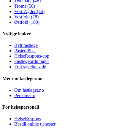
Telemark (48)
Troms (50)
Vest-Agder (44)
Vestfold (78)
Østfold (100)
Nyttige lenker
Bytt fastlege
PasientPost
HelseRespons-app
Fastlegeordningen
Fritt sykehusvalg
Mer om fastleger.no
Om fastleger.no
Personvern
For helsepersonell
HelseRespons
Bestill online tjenester