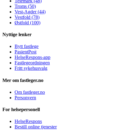
Telemark (48)
Troms (50)
Vest-Agder (44)
Vestfold (78)
Østfold (100)
Nyttige lenker
Bytt fastlege
PasientPost
HelseRespons-app
Fastlegeordningen
Fritt sykehusvalg
Mer om fastleger.no
Om fastleger.no
Personvern
For helsepersonell
HelseRespons
Bestill online tjenester