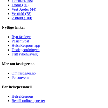
Telemark (48)
Troms (50)
Vest-Agder (44)
Vestfold (78)
Østfold (100)
Nyttige lenker
Bytt fastlege
PasientPost
HelseRespons-app
Fastlegeordningen
Fritt sykehusvalg
Mer om fastleger.no
Om fastleger.no
Personvern
For helsepersonell
HelseRespons
Bestill online tjenester