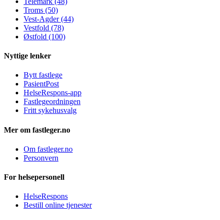
Telemark (48)
Troms (50)
Vest-Agder (44)
Vestfold (78)
Østfold (100)
Nyttige lenker
Bytt fastlege
PasientPost
HelseRespons-app
Fastlegeordningen
Fritt sykehusvalg
Mer om fastleger.no
Om fastleger.no
Personvern
For helsepersonell
HelseRespons
Bestill online tjenester