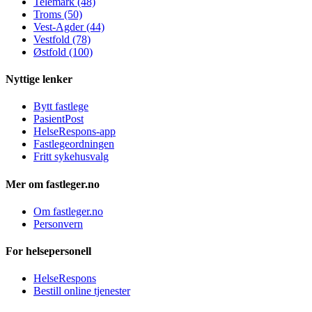
Telemark (48)
Troms (50)
Vest-Agder (44)
Vestfold (78)
Østfold (100)
Nyttige lenker
Bytt fastlege
PasientPost
HelseRespons-app
Fastlegeordningen
Fritt sykehusvalg
Mer om fastleger.no
Om fastleger.no
Personvern
For helsepersonell
HelseRespons
Bestill online tjenester