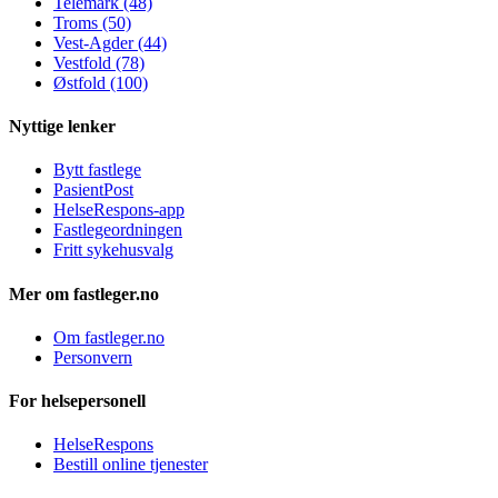
Telemark (48)
Troms (50)
Vest-Agder (44)
Vestfold (78)
Østfold (100)
Nyttige lenker
Bytt fastlege
PasientPost
HelseRespons-app
Fastlegeordningen
Fritt sykehusvalg
Mer om fastleger.no
Om fastleger.no
Personvern
For helsepersonell
HelseRespons
Bestill online tjenester