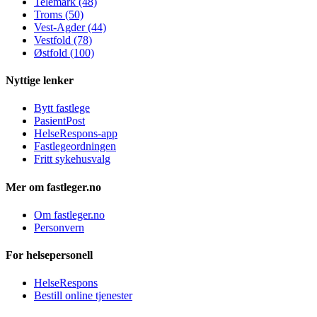
Telemark (48)
Troms (50)
Vest-Agder (44)
Vestfold (78)
Østfold (100)
Nyttige lenker
Bytt fastlege
PasientPost
HelseRespons-app
Fastlegeordningen
Fritt sykehusvalg
Mer om fastleger.no
Om fastleger.no
Personvern
For helsepersonell
HelseRespons
Bestill online tjenester