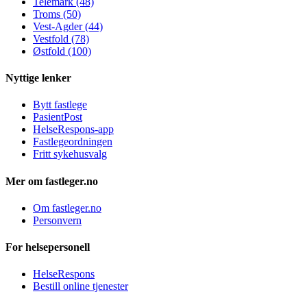
Telemark (48)
Troms (50)
Vest-Agder (44)
Vestfold (78)
Østfold (100)
Nyttige lenker
Bytt fastlege
PasientPost
HelseRespons-app
Fastlegeordningen
Fritt sykehusvalg
Mer om fastleger.no
Om fastleger.no
Personvern
For helsepersonell
HelseRespons
Bestill online tjenester