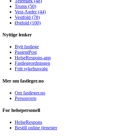
Telemark (48)
Troms (50)
Vest-Agder (44)
Vestfold (78)
Østfold (100)
Nyttige lenker
Bytt fastlege
PasientPost
HelseRespons-app
Fastlegeordningen
Fritt sykehusvalg
Mer om fastleger.no
Om fastleger.no
Personvern
For helsepersonell
HelseRespons
Bestill online tjenester