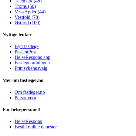
Telemark (48)
Troms (50)
Vest-Agder (44)
Vestfold (78)
Østfold (100)
Nyttige lenker
Bytt fastlege
PasientPost
HelseRespons-app
Fastlegeordningen
Fritt sykehusvalg
Mer om fastleger.no
Om fastleger.no
Personvern
For helsepersonell
HelseRespons
Bestill online tjenester