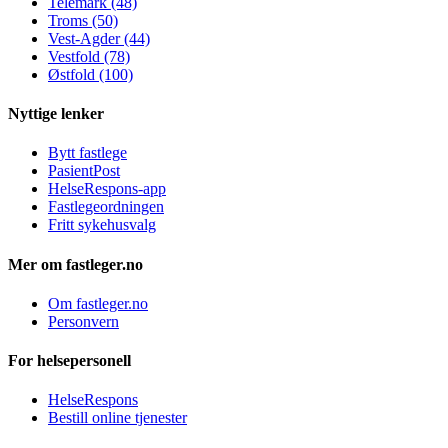
Telemark (48)
Troms (50)
Vest-Agder (44)
Vestfold (78)
Østfold (100)
Nyttige lenker
Bytt fastlege
PasientPost
HelseRespons-app
Fastlegeordningen
Fritt sykehusvalg
Mer om fastleger.no
Om fastleger.no
Personvern
For helsepersonell
HelseRespons
Bestill online tjenester