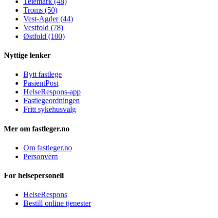
Telemark (48)
Troms (50)
Vest-Agder (44)
Vestfold (78)
Østfold (100)
Nyttige lenker
Bytt fastlege
PasientPost
HelseRespons-app
Fastlegeordningen
Fritt sykehusvalg
Mer om fastleger.no
Om fastleger.no
Personvern
For helsepersonell
HelseRespons
Bestill online tjenester