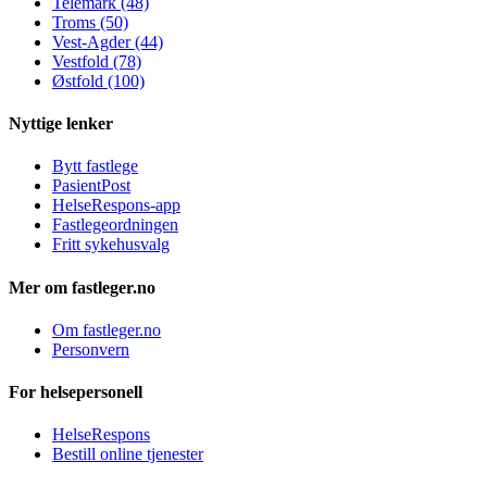
Telemark (48)
Troms (50)
Vest-Agder (44)
Vestfold (78)
Østfold (100)
Nyttige lenker
Bytt fastlege
PasientPost
HelseRespons-app
Fastlegeordningen
Fritt sykehusvalg
Mer om fastleger.no
Om fastleger.no
Personvern
For helsepersonell
HelseRespons
Bestill online tjenester