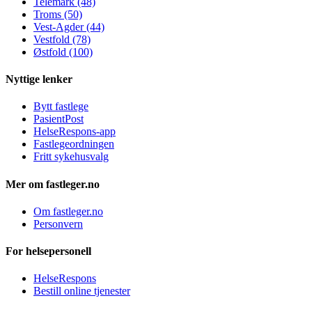
Telemark (48)
Troms (50)
Vest-Agder (44)
Vestfold (78)
Østfold (100)
Nyttige lenker
Bytt fastlege
PasientPost
HelseRespons-app
Fastlegeordningen
Fritt sykehusvalg
Mer om fastleger.no
Om fastleger.no
Personvern
For helsepersonell
HelseRespons
Bestill online tjenester