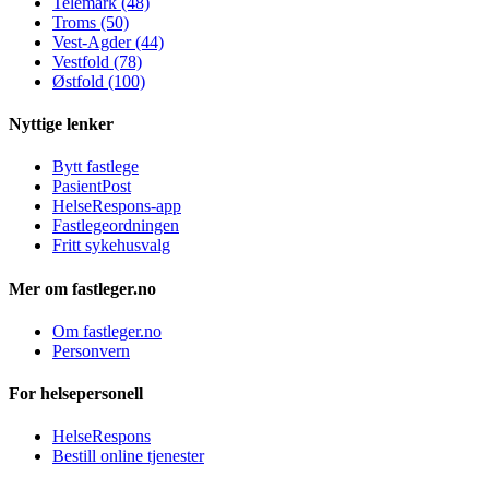
Telemark (48)
Troms (50)
Vest-Agder (44)
Vestfold (78)
Østfold (100)
Nyttige lenker
Bytt fastlege
PasientPost
HelseRespons-app
Fastlegeordningen
Fritt sykehusvalg
Mer om fastleger.no
Om fastleger.no
Personvern
For helsepersonell
HelseRespons
Bestill online tjenester