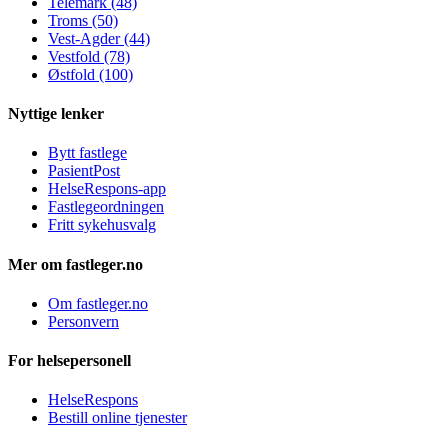
Telemark (48)
Troms (50)
Vest-Agder (44)
Vestfold (78)
Østfold (100)
Nyttige lenker
Bytt fastlege
PasientPost
HelseRespons-app
Fastlegeordningen
Fritt sykehusvalg
Mer om fastleger.no
Om fastleger.no
Personvern
For helsepersonell
HelseRespons
Bestill online tjenester