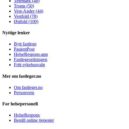
Telemark (48)
Troms (50)
Vest-Agder (44)
Vestfold (78)
Østfold (100)
Nyttige lenker
Bytt fastlege
PasientPost
HelseRespons-app
Fastlegeordningen
Fritt sykehusvalg
Mer om fastleger.no
Om fastleger.no
Personvern
For helsepersonell
HelseRespons
Bestill online tjenester