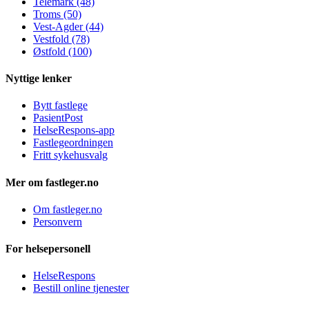
Telemark (48)
Troms (50)
Vest-Agder (44)
Vestfold (78)
Østfold (100)
Nyttige lenker
Bytt fastlege
PasientPost
HelseRespons-app
Fastlegeordningen
Fritt sykehusvalg
Mer om fastleger.no
Om fastleger.no
Personvern
For helsepersonell
HelseRespons
Bestill online tjenester