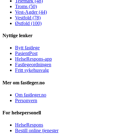
Telemark (48)
Troms (50)
Vest-Agder (44)
Vestfold (78)
Østfold (100)
Nyttige lenker
Bytt fastlege
PasientPost
HelseRespons-app
Fastlegeordningen
Fritt sykehusvalg
Mer om fastleger.no
Om fastleger.no
Personvern
For helsepersonell
HelseRespons
Bestill online tjenester