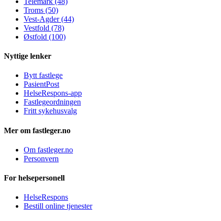
Telemark (48)
Troms (50)
Vest-Agder (44)
Vestfold (78)
Østfold (100)
Nyttige lenker
Bytt fastlege
PasientPost
HelseRespons-app
Fastlegeordningen
Fritt sykehusvalg
Mer om fastleger.no
Om fastleger.no
Personvern
For helsepersonell
HelseRespons
Bestill online tjenester