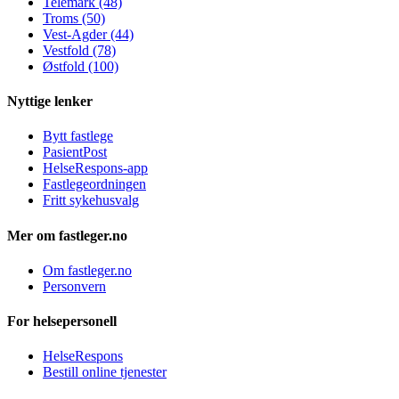
Telemark (48)
Troms (50)
Vest-Agder (44)
Vestfold (78)
Østfold (100)
Nyttige lenker
Bytt fastlege
PasientPost
HelseRespons-app
Fastlegeordningen
Fritt sykehusvalg
Mer om fastleger.no
Om fastleger.no
Personvern
For helsepersonell
HelseRespons
Bestill online tjenester